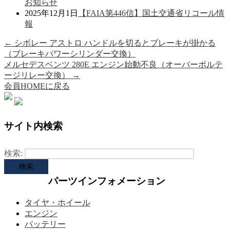
お知らせ
2025年12月1日
【FAIA第446信】国土交通省リコール情
報
←
シボレー アストロ ハンドルを切るとブレーキが掛かる
（ブレーキパワーシリンダー交換）
メルセデスベンツ 280E エンジン始動不良（オーバーボルテ
ージリレー交換）
→
会員HOMEに戻る
サイト内検索
検索:
パーツインフォメーション
タイヤ・ホイール
エンジン
バッテリー