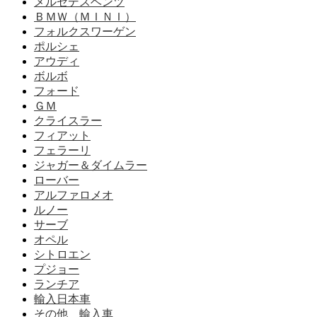
メルセデスベンツ
ＢＭＷ（ＭＩＮＩ）
フォルクスワーゲン
ポルシェ
アウディ
ボルボ
フォード
ＧＭ
クライスラー
フィアット
フェラーリ
ジャガー＆ダイムラー
ローバー
アルファロメオ
ルノー
サーブ
オペル
シトロエン
プジョー
ランチア
輸入日本車
その他 輸入車