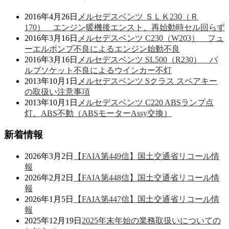
2016年4月26日
メルセデスベンツ ＳＬＫ230（Ｒ
170） エンジン暖機後エンスト、再始動時セル回らず
2016年3月16日
メルセデスベンツ C230（W203） フュ
ーエルポンプ不良によるエンジン始動不良
2016年3月16日
メルセデスベンツ SL500（R230） バ
ルブソケット不良によるウインカー不灯
2013年10月1日
メルセデスベンツ Sクラス スペアキー
の取扱い注意事項
2013年10月1日
メルセデスベンツ C220 ABSランプ点
灯、ABS不動（ABSモーターAssy交換）
新着情報
2026年3月2日
【FAIA第449信】国土交通省リコール情
報
2026年2月2日
【FAIA第448信】国土交通省リコール情
報
2026年1月5日
【FAIA第447信】国土交通省リコール情
報
2025年12月19日
2025年末年始の業務取扱いについての