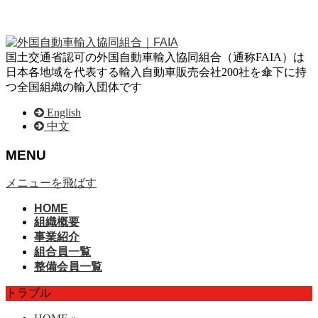
国土交通省認可の外国自動車輸入協同組合（通称FAIA）は
日本各地域を代表する輸入自動車販売会社200社を傘下に持
つ全国組織の輸入団体です
English
中文
MENU
メニューを飛ばす
HOME
組織概要
事業紹介
組合員一覧
整備会員一覧
トラブル