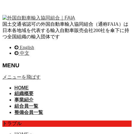
国土交通省認可の外国自動車輸入協同組合（通称FAIA）は
日本各地域を代表する輸入自動車販売会社200社を傘下に持
つ全国組織の輸入団体です
English
中文
MENU
メニューを飛ばす
HOME
組織概要
事業紹介
組合員一覧
整備会員一覧
トラブル