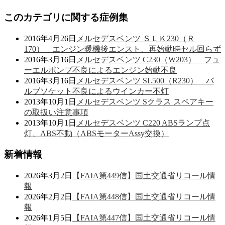
このカテゴリに関する症例集
2016年4月26日
メルセデスベンツ ＳＬＫ230（Ｒ
170） エンジン暖機後エンスト、再始動時セル回らず
2016年3月16日
メルセデスベンツ C230（W203） フュ
ーエルポンプ不良によるエンジン始動不良
2016年3月16日
メルセデスベンツ SL500（R230） バ
ルブソケット不良によるウインカー不灯
2013年10月1日
メルセデスベンツ Sクラス スペアキー
の取扱い注意事項
2013年10月1日
メルセデスベンツ C220 ABSランプ点
灯、ABS不動（ABSモーターAssy交換）
新着情報
2026年3月2日
【FAIA第449信】国土交通省リコール情
報
2026年2月2日
【FAIA第448信】国土交通省リコール情
報
2026年1月5日
【FAIA第447信】国土交通省リコール情