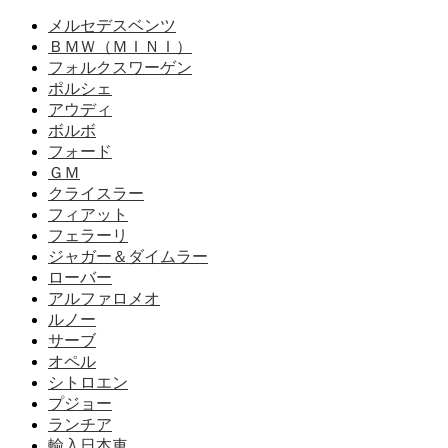
メルセデスベンツ
ＢＭＷ（ＭＩＮＩ）
フォルクスワーゲン
ポルシェ
アウディ
ボルボ
フォード
ＧＭ
クライスラー
フィアット
フェラーリ
ジャガー＆ダイムラー
ローバー
アルファロメオ
ルノー
サーブ
オペル
シトロエン
プジョー
ランチア
輸入日本車