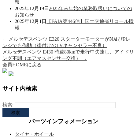
報
2025年12月19日
2025年末年始の業務取扱いについての
お知らせ
2025年12月1日
【FAIA第446信】国土交通省リコール情
報
←
メルセデスベンツ E320 スターターモーターがN及びPレ
ンジでも作動（後付けのTVキャンセラー不良）
メルセデスベンツ E430 時速80kmで走行中失速し、アイドリ
ング不調（エアマスセンサー交換）
→
会員HOMEに戻る
サイト内検索
検索:
パーツインフォメーション
タイヤ・ホイール