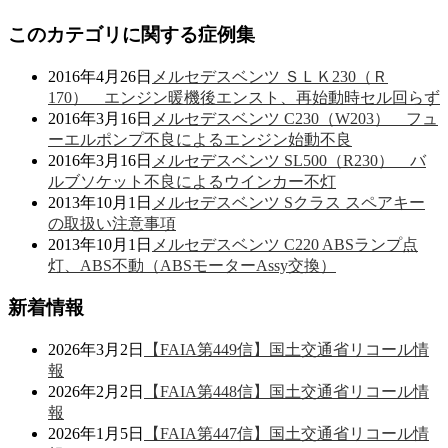
このカテゴリに関する症例集
2016年4月26日
メルセデスベンツ ＳＬＫ230（Ｒ
170） エンジン暖機後エンスト、再始動時セル回らず
2016年3月16日
メルセデスベンツ C230（W203） フュ
ーエルポンプ不良によるエンジン始動不良
2016年3月16日
メルセデスベンツ SL500（R230） バ
ルブソケット不良によるウインカー不灯
2013年10月1日
メルセデスベンツ Sクラス スペアキー
の取扱い注意事項
2013年10月1日
メルセデスベンツ C220 ABSランプ点
灯、ABS不動（ABSモーターAssy交換）
新着情報
2026年3月2日
【FAIA第449信】国土交通省リコール情
報
2026年2月2日
【FAIA第448信】国土交通省リコール情
報
2026年1月5日
【FAIA第447信】国土交通省リコール情