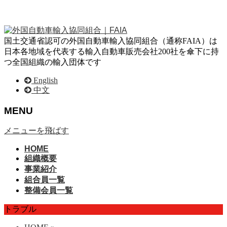
国土交通省認可の外国自動車輸入協同組合（通称FAIA）は
日本各地域を代表する輸入自動車販売会社200社を傘下に持
つ全国組織の輸入団体です
English
中文
MENU
メニューを飛ばす
HOME
組織概要
事業紹介
組合員一覧
整備会員一覧
トラブル