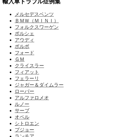
輸入車トラブル症例集
メルセデスベンツ
ＢＭＷ（ＭＩＮＩ）
フォルクスワーゲン
ポルシェ
アウディ
ボルボ
フォード
ＧＭ
クライスラー
フィアット
フェラーリ
ジャガー＆ダイムラー
ローバー
アルファロメオ
ルノー
サーブ
オペル
シトロエン
プジョー
ランチア