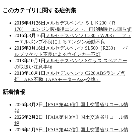
このカテゴリに関する症例集
2016年4月26日
メルセデスベンツ ＳＬＫ230（Ｒ
170） エンジン暖機後エンスト、再始動時セル回らず
2016年3月16日
メルセデスベンツ C230（W203） フュ
ーエルポンプ不良によるエンジン始動不良
2016年3月16日
メルセデスベンツ SL500（R230） バ
ルブソケット不良によるウインカー不灯
2013年10月1日
メルセデスベンツ Sクラス スペアキー
の取扱い注意事項
2013年10月1日
メルセデスベンツ C220 ABSランプ点
灯、ABS不動（ABSモーターAssy交換）
新着情報
2026年3月2日
【FAIA第449信】国土交通省リコール情
報
2026年2月2日
【FAIA第448信】国土交通省リコール情
報
2026年1月5日
【FAIA第447信】国土交通省リコール情