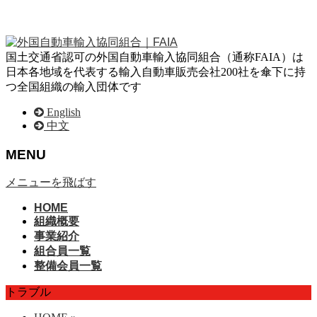
国土交通省認可の外国自動車輸入協同組合（通称FAIA）は
日本各地域を代表する輸入自動車販売会社200社を傘下に持
つ全国組織の輸入団体です
English
中文
MENU
メニューを飛ばす
HOME
組織概要
事業紹介
組合員一覧
整備会員一覧
トラブル