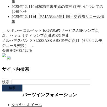
報
2025年12月19日
2025年末年始の業務取扱いについての
お知らせ
2025年12月1日
【FAIA第446信】国土交通省リコール情
報
←
シボレー コルベット E/G始動後サービスASRランプ点
灯、セキュリティランプ点滅後E/G停止
メルセデスベンツ SL500 ASR ABS警告灯点灯（ゼネラルモ
ジュール交換）
→
会員HOMEに戻る
サイト内検索
検索:
パーツインフォメーション
タイヤ・ホイール