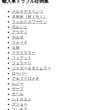
輸入車トラブル症例集
メルセデスベンツ
ＢＭＷ（ＭＩＮＩ）
フォルクスワーゲン
ポルシェ
アウディ
ボルボ
フォード
ＧＭ
クライスラー
フィアット
フェラーリ
ジャガー＆ダイムラー
ローバー
アルファロメオ
ルノー
サーブ
オペル
シトロエン
プジョー
ランチア