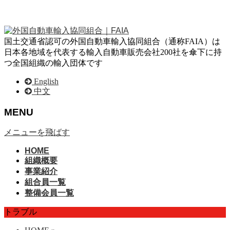
国土交通省認可の外国自動車輸入協同組合（通称FAIA）は
日本各地域を代表する輸入自動車販売会社200社を傘下に持
つ全国組織の輸入団体です
English
中文
MENU
メニューを飛ばす
HOME
組織概要
事業紹介
組合員一覧
整備会員一覧
トラブル