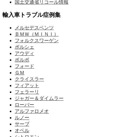
国土交通省リコール情報
輸入車トラブル症例集
メルセデスベンツ
ＢＭＷ（ＭＩＮＩ）
フォルクスワーゲン
ポルシェ
アウディ
ボルボ
フォード
ＧＭ
クライスラー
フィアット
フェラーリ
ジャガー＆ダイムラー
ローバー
アルファロメオ
ルノー
サーブ
オペル
シトロエン