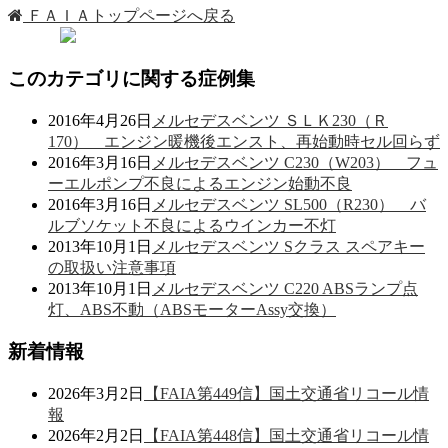
ＦＡＩＡトップページへ戻る
このカテゴリに関する症例集
2016年4月26日
メルセデスベンツ ＳＬＫ230（Ｒ
170） エンジン暖機後エンスト、再始動時セル回らず
2016年3月16日
メルセデスベンツ C230（W203） フュ
ーエルポンプ不良によるエンジン始動不良
2016年3月16日
メルセデスベンツ SL500（R230） バ
ルブソケット不良によるウインカー不灯
2013年10月1日
メルセデスベンツ Sクラス スペアキー
の取扱い注意事項
2013年10月1日
メルセデスベンツ C220 ABSランプ点
灯、ABS不動（ABSモーターAssy交換）
新着情報
2026年3月2日
【FAIA第449信】国土交通省リコール情
報
2026年2月2日
【FAIA第448信】国土交通省リコール情