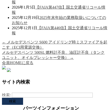
報
2026年1月5日
【FAIA第447信】国土交通省リコール情
報
2025年12月19日
2025年末年始の業務取扱いについての
お知らせ
2025年12月1日
【FAIA第446信】国土交通省リコール情
報
←
メルセデスベンツ S600 アイドリング時ミスファイアを起
こす（ECI用電源交換）
メルセデスベンツ 500SL 燃料計不良、油圧計不良（タンク
ユニット、オイルプレッシャー交換）
→
会員HOMEに戻る
サイト内検索
検索:
パーツインフォメーション