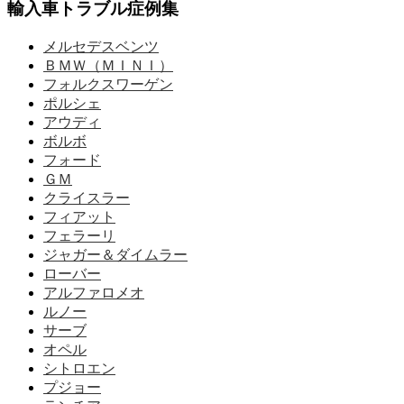
輸入車トラブル症例集
メルセデスベンツ
ＢＭＷ（ＭＩＮＩ）
フォルクスワーゲン
ポルシェ
アウディ
ボルボ
フォード
ＧＭ
クライスラー
フィアット
フェラーリ
ジャガー＆ダイムラー
ローバー
アルファロメオ
ルノー
サーブ
オペル
シトロエン
プジョー