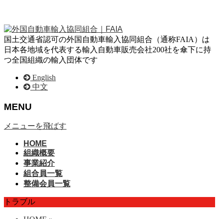
国土交通省認可の外国自動車輸入協同組合（通称FAIA）は
日本各地域を代表する輸入自動車販売会社200社を傘下に持
つ全国組織の輸入団体です
English
中文
MENU
メニューを飛ばす
HOME
組織概要
事業紹介
組合員一覧
整備会員一覧
トラブル