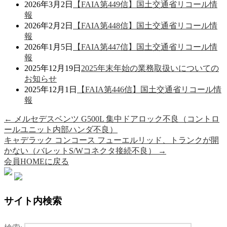
2026年3月2日
【FAIA第449信】国土交通省リコール情
報
2026年2月2日
【FAIA第448信】国土交通省リコール情
報
2026年1月5日
【FAIA第447信】国土交通省リコール情
報
2025年12月19日
2025年末年始の業務取扱いについての
お知らせ
2025年12月1日
【FAIA第446信】国土交通省リコール情
報
←
メルセデスベンツ G500L 集中ドアロック不良（コントロ
ールユニット内部ハンダ不良）
キャデラック コンコース フューエルリッド、トランクが開
かない（バレットS/Wコネクタ接続不良）
→
会員HOMEに戻る
サイト内検索