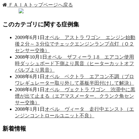
ＦＡＩＡトップページへ戻る
このカテゴリに関する症例集
2009年6月1日
オペル アストラ ワゴン エンジン始動
後２分～３分位でチェックエンジンランプ点灯（Ｏ２
センサー交換）
2008年10月1日
オペル ザフィーラ 1,8 エアコン使用
時ダッシュボード下側より異音（ヒーターカットオフ
バルブより異音）
2008年6月1日
オペル ベクトラ エアコン不調（ブロ
ワレギュレーター取り外して基板半田付けして解決）
2008年6月1日
オペル ヴェクトラ ワゴン 渋滞中に黒
煙が出て止まる（エアマスメーター、クランク角セン
サー交換）
2008年1月1日
オペル ヴィータ 走行中エンスト（エ
ンジンコントロールユニット不良）
新着情報