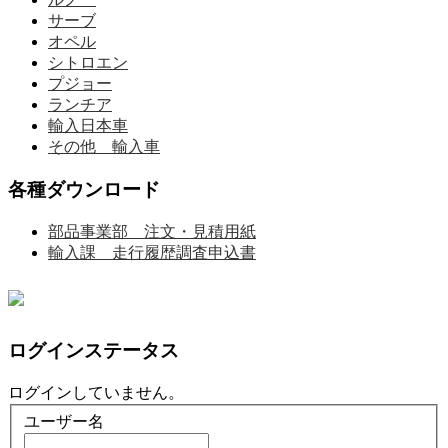
サーブ
オペル
シトロエン
プジョー
ランチア
輸入日本車
その他 輸入車
各種ダウンロード
部品事業部 注文・見積用紙
輸入課 走行履歴調査申込書
ログインステータス
ログインしていません。
ユーザー名