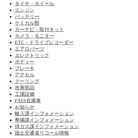
タイヤ・ホイール
エンジン
バッテリー
ケミカル類
カーナビ・取付キット
カメラ・モニター
ETC・ドライブレコーダー
エアロパーツ
エレクトリック
ボディー
ブレーキ
アクセル
クーリング
改善部品
工場設備
FAIA在庫車
お知らせ
輸入課インフォメーション
整備課インフォメーション
排ガス課インフォメーション
国土交通省リコール情報