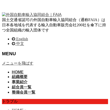
国土交通省認可の外国自動車輸入協同組合（通称FAIA）は
日本各地域を代表する輸入自動車販売会社200社を傘下に持
つ全国組織の輸入団体です
English
中文
MENU
メニューを飛ばす
HOME
組織概要
事業紹介
組合員一覧
整備会員一覧
トラブル