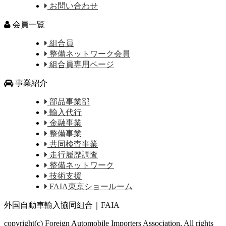
お問い合わせ
会員一覧
組合員
整備ネットワーク会員
組合員専用ページ
事業紹介
部品事業部
輸入代行
金融事業
整備事業
共同検査事業
走行履歴調査
整備ネットワーク
技術支援
FAIA東京ショールーム
外国自動車輸入協同組合｜FAIA
copyright(c) Foreign Automobile Importers Association, All rights