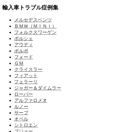
輸入車トラブル症例集
メルセデスベンツ
ＢＭＷ（ＭＩＮＩ）
フォルクスワーゲン
ポルシェ
アウディ
ボルボ
フォード
ＧＭ
クライスラー
フィアット
フェラーリ
ジャガー＆ダイムラー
ローバー
アルファロメオ
ルノー
サーブ
オペル
シトロエン
プジョー