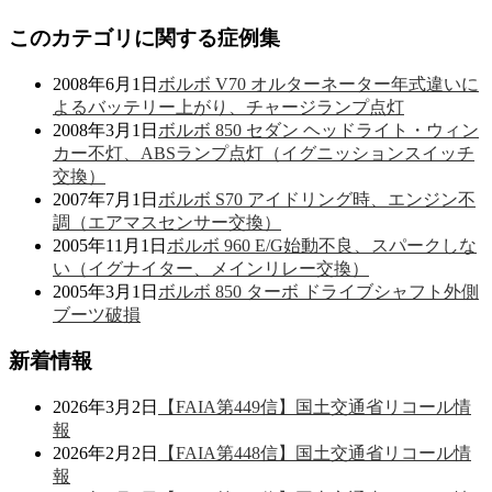
このカテゴリに関する症例集
2008年6月1日
ボルボ V70 オルターネーター年式違いに
よるバッテリー上がり、チャージランプ点灯
2008年3月1日
ボルボ 850 セダン ヘッドライト・ウィン
カー不灯、ABSランプ点灯（イグニッションスイッチ
交換）
2007年7月1日
ボルボ S70 アイドリング時、エンジン不
調（エアマスセンサー交換）
2005年11月1日
ボルボ 960 E/G始動不良、スパークしな
い（イグナイター、メインリレー交換）
2005年3月1日
ボルボ 850 ターボ ドライブシャフト外側
ブーツ破損
新着情報
2026年3月2日
【FAIA第449信】国土交通省リコール情
報
2026年2月2日
【FAIA第448信】国土交通省リコール情
報