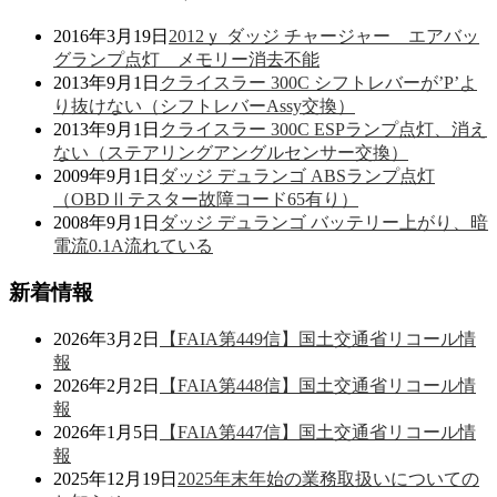
2016年3月19日
2012ｙ ダッジ チャージャー エアバッ
グランプ点灯 メモリー消去不能
2013年9月1日
クライスラー 300C シフトレバーが’P’よ
り抜けない（シフトレバーAssy交換）
2013年9月1日
クライスラー 300C ESPランプ点灯、消え
ない（ステアリングアングルセンサー交換）
2009年9月1日
ダッジ デュランゴ ABSランプ点灯
（OBDⅡテスター故障コード65有り）
2008年9月1日
ダッジ デュランゴ バッテリー上がり、暗
電流0.1A流れている
新着情報
2026年3月2日
【FAIA第449信】国土交通省リコール情
報
2026年2月2日
【FAIA第448信】国土交通省リコール情
報
2026年1月5日
【FAIA第447信】国土交通省リコール情
報
2025年12月19日
2025年末年始の業務取扱いについての