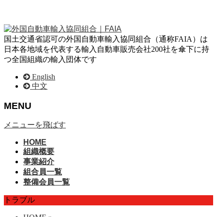
国土交通省認可の外国自動車輸入協同組合（通称FAIA）は
日本各地域を代表する輸入自動車販売会社200社を傘下に持
つ全国組織の輸入団体です
English
中文
MENU
メニューを飛ばす
HOME
組織概要
事業紹介
組合員一覧
整備会員一覧
トラブル