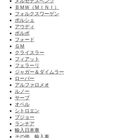
メルセデスベンツ
ＢＭＷ（ＭＩＮＩ）
フォルクスワーゲン
ポルシェ
アウディ
ボルボ
フォード
ＧＭ
クライスラー
フィアット
フェラーリ
ジャガー＆ダイムラー
ローバー
アルファロメオ
ルノー
サーブ
オペル
シトロエン
プジョー
ランチア
輸入日本車
その他 輸入車