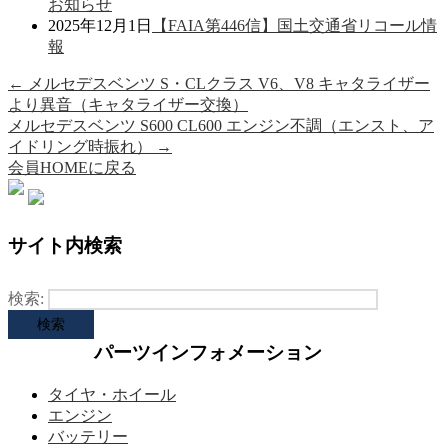
お知らせ
2025年12月1日
【FAIA第446信】国土交通省リコール情
報
←
メルセデスベンツ S・CLクラス V6、V8 キャタライザー
より異音（キャタライザー交換）
メルセデスベンツ S600 CL600 エンジン不調（エンスト、ア
イドリング時振れ）
→
会員HOMEに戻る
サイト内検索
検索:
パーツインフォメーション
タイヤ・ホイール
エンジン
バッテリー