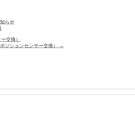
お知らせ
報
ター交換）
角ポジションセンサー交換）
→