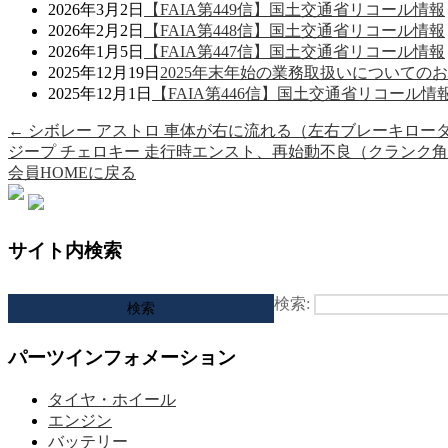
2026年3月2日
【FAIA第449信】国土交通省リコール情報
2026年2月2日
【FAIA第448信】国土交通省リコール情報
2026年1月5日
【FAIA第447信】国土交通省リコール情報
2025年12月19日
2025年末年始の業務取扱いについての
2025年12月1日
【FAIA第446信】国土交通省リコール情
←
シボレー アストロ 車体が右に流れる（左右ブレーキロー
ジープ チェロキー 走行時エンスト、再始動不良（クランク
会員HOMEに戻る
サイト内検索
検索:
パーツインフォメーション
タイヤ・ホイール
エンジン
バッテリー