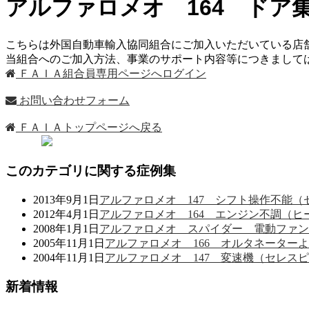
アルファロメオ 164 ド
こちらは外国自動車輸入協同組合にご加入いただいている店
当組合へのご加入方法、事業のサポート内容等につきまし
ＦＡＩＡ組合員専用ページへログイン
お問い合わせフォーム
ＦＡＩＡトップページへ戻る
このカテゴリに関する症例集
2013年9月1日
アルファロメオ 147 シフト操作不能
2012年4月1日
アルファロメオ 164 エンジン不調（
2008年1月1日
アルファロメオ スパイダー 電動ファン
2005年11月1日
アルファロメオ 166 オルタネーター
2004年11月1日
アルファロメオ 147 変速機（セレス
新着情報