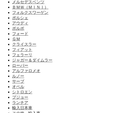
メルセデスベンツ
ＢＭＷ（ＭＩＮＩ）
フォルクスワーゲン
ポルシェ
アウディ
ボルボ
フォード
ＧＭ
クライスラー
フィアット
フェラーリ
ジャガー＆ダイムラー
ローバー
アルファロメオ
ルノー
サーブ
オペル
シトロエン
プジョー
ランチア
輸入日本車