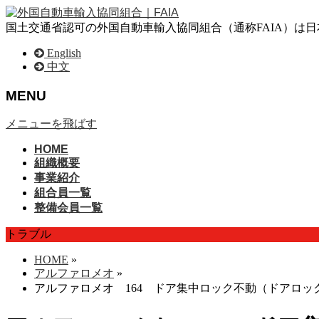
国土交通省認可の外国自動車輸入協同組合（通称FAIA）は
English
中文
MENU
メニューを飛ばす
HOME
組織概要
事業紹介
組合員一覧
整備会員一覧
トラブル
HOME
»
アルファロメオ
»
アルファロメオ 164 ドア集中ロック不動（ドアロッ