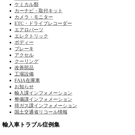
ケミカル類
カーナビ・取付キット
カメラ・モニター
ETC・ドライブレコーダー
エアロパーツ
エレクトリック
ボディー
ブレーキ
アクセル
クーリング
改善部品
工場設備
FAIA在庫車
お知らせ
輸入課インフォメーション
整備課インフォメーション
排ガス課インフォメーション
国土交通省リコール情報
輸入車トラブル症例集